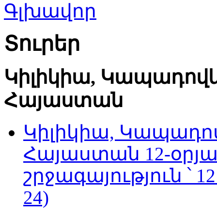
Տուրեր
Կիլիկիա, Կապադով
Հայաստան
Կիլիկիա, Կապադո
Հայաստան 12-օրյ
շրջագայություն ՝ 1
24)