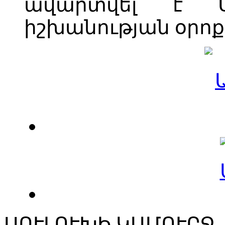
ավարտվել է Ս
իշխանության օրոք
ՍՈՒԼՈՒԽԻ ԿԱՄՈՒՐՋ