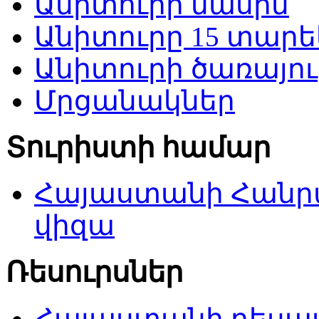
Անիտուրի մասին
Անիտուրը 15 տարե
Անիտուրի ծառայու
Մրցանակներ
Տուրիստի համար
Հայաստանի Հանր
վիզա
Ռեսուրսներ
Հայաստանի դեսպա