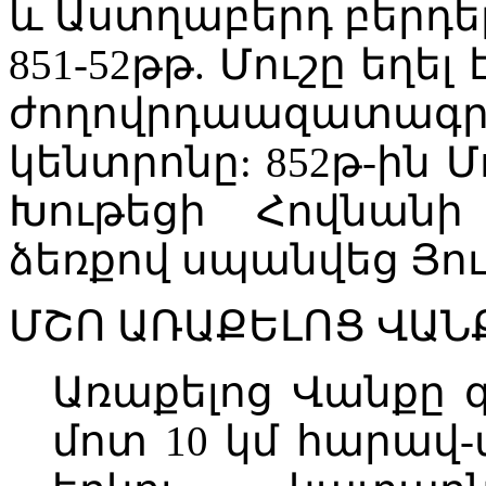
և Աստղաբերդ բերդե
851-52թթ. Մուշը եղե
ժողովրդաազատ
կենտրոնը: 852թ-ին Մ
Խութեցի Հովնանի
ձեռքով սպանվեց Յուս
ՄՇՈ ԱՌԱՔԵԼՈՑ ՎԱՆ
Առաքելոց Վանքը գ
մոտ 10 կմ հարավ-