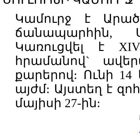
Կամուրջ է Արած
ճանապարհին, Ս
Կառուցվել է XIV
հրամանով` ավե
քարերով: Ունի 14
այժմ: Այստեղ է զո
մայիսի 27-ին: