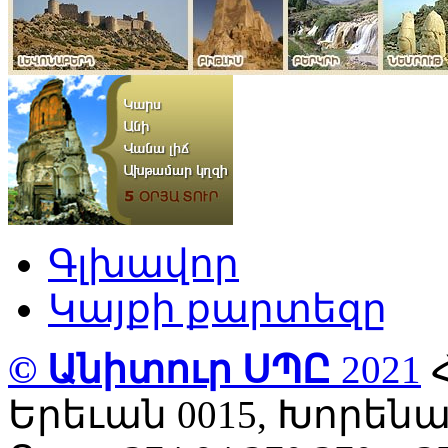
Գլխավոր
Կայքի քարտեզը
© Անիտուր ՍՊԸ
2021
Երեւան 0015, Խորենա