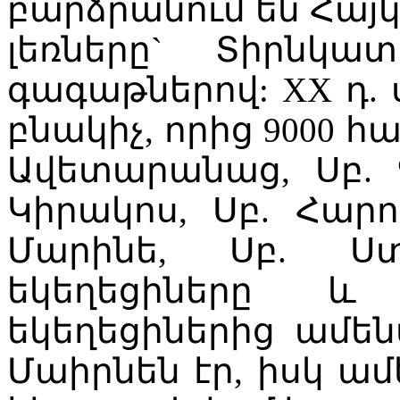
բարձրանում են Հայ
լեռները` Տիրնկ
գագաթներով: XX դ. ս
բնակիչ, որից 9000 հա
Ավետարանաց, Սբ. Գ
Կիրակոս, Սբ. Հարու
Մարինե, Սբ. Ստ
եկեղեցիները և
եկեղեցիներից ամեն
Մաիրնեն էր, իսկ ամ