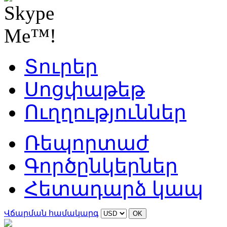
Տուրեր
Սոցփաթեթ
Ուղղություններ
Ռեպորտաժ
Գործընկերներ
Հետադարձ կապ
Վճարման համակարգ