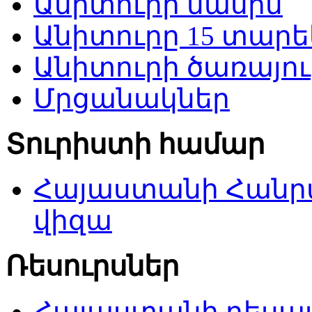
Անիտուրի մասին
Անիտուրը 15 տարե
Անիտուրի ծառայու
Մրցանակներ
Տուրիստի համար
Հայաստանի Հանր
վիզա
Ռեսուրսներ
Հայաստանի դեսպա