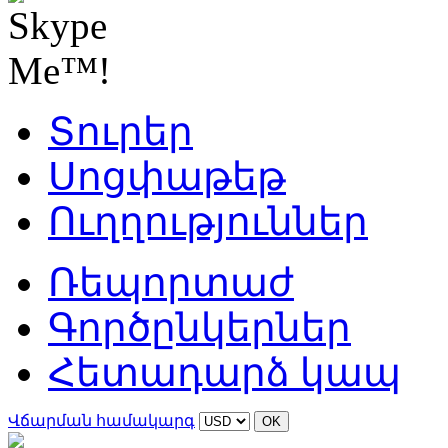
Տուրեր
Սոցփաթեթ
Ուղղություններ
Ռեպորտաժ
Գործընկերներ
Հետադարձ կապ
Վճարման համակարգ