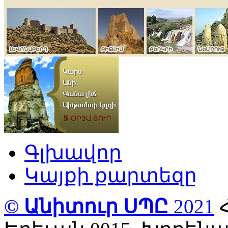
Գլխավոր
Կայքի քարտեզը
© Անիտուր ՍՊԸ
2021