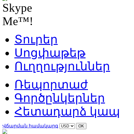
Տուրեր
Սոցփաթեթ
Ուղղություններ
Ռեպորտաժ
Գործընկերներ
Հետադարձ կապ
Վճարման համակարգ