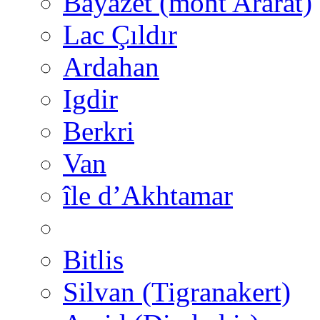
Bayazet (mont Ararat)
Lac Çıldır
Ardahan
Igdir
Berkri
Van
île d’Akhtamar
Bitlis
Silvan (Tigranakert)