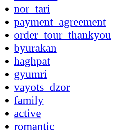
nor_tari
payment_agreement
order_tour_thankyou
byurakan
haghpat
gyumri
vayots_dzor
family
active
romantic