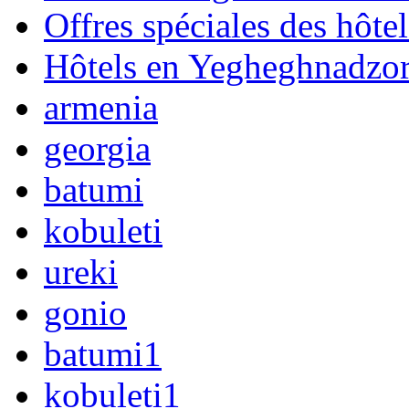
Offres spéciales des hôtel
Hôtels en Yegheghnadzo
armenia
georgia
batumi
kobuleti
ureki
gonio
batumi1
kobuleti1