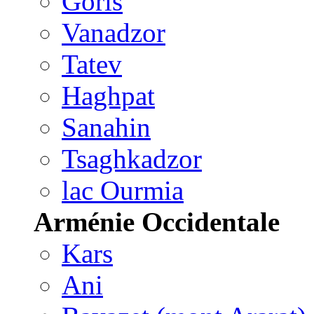
Goris
Vanadzor
Tatev
Haghpat
Sanahin
Tsaghkadzor
lac Ourmia
Arménie Occidentale
Kars
Ani