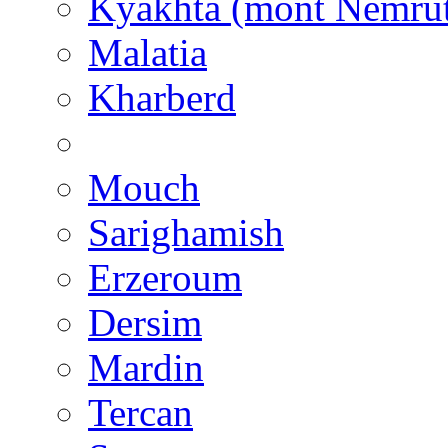
Kyakhta (mont Nemru
Malatia
Kharberd
Mouch
Sarighamish
Erzeroum
Dersim
Mardin
Tercan